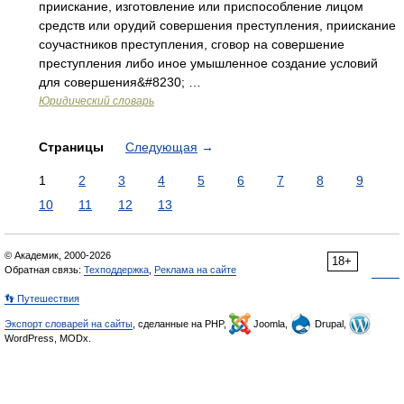
приискание, изготовление или приспособление лицом
средств или орудий совершения преступления, приискание
соучастников преступления, сговор на совершение
преступления либо иное умышленное создание условий
для совершения&#8230; …
Юридический словарь
Страницы
Следующая
→
1
2
3
4
5
6
7
8
9
10
11
12
13
© Академик, 2000-2026
18+
Обратная связь:
Техподдержка
,
Реклама на сайте
👣 Путешествия
Экспорт словарей на сайты
, сделанные на PHP,
Joomla,
Drupal,
WordPress, MODx.