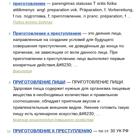
приготовление
— parengimas statusas T sritis fizika
7
atitikmenys: angl. preparation vok. Präparation, f; Vorbereitung,
f rus. подготовка, f; приготовление, n pranc. préparation, f …
Fizikos terminų žodynas
Приготовление к преступлению
— это деяния лица,
8
направленные на создание условий для будущего
совершения преступления, не доведённые до конца по
причинам, не зависящим от воли данного лица. При
приготовлении к преступлению лицо выполняет первые
конкретные действия,&#8230; …
Википедия
ПРИГОТОВЛЕНИЕ ПИЩИ
— ПРИГОТОВЛЕНИЕ ПИЩИ.
9
Здоровая пища содержит нужные для организма пищевые
вещества в необходимых количествах и правильном
соотношении, обладает приятным вкусом и
привлекательным внешним видом. Умение готовить такую
пищу есть кулинарное искусство,&#8230; …
Краткая энциклопедия домашнего хозяйства
ПРИГОТОВЛЕНИЕ К ПРЕСТУПЛЕНИЮ
— по ст. 30 УК РФ
10