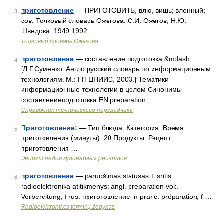
приготовление
— ПРИГОТОВИТЬ, влю, вишь; вленный;
3
сов. Толковый словарь Ожегова. С.И. Ожегов, Н.Ю.
Шведова. 1949 1992 …
Толковый словарь Ожегова
приготовление
— составление подготовка &mdash;
4
[Л.Г.Суменко. Англо русский словарь по информационным
технологиям. М.: ГП ЦНИИС, 2003.] Тематики
информационные технологии в целом Синонимы
составлениеподготовка EN preparation …
Справочник технического переводчика
Приготовление:
— Тип блюда: Категория: Время
5
приготовления (минуты): 20 Продукты: Рецепт
приготовления …
Энциклопедия кулинарных рецептов
приготовление
— paruošimas statusas T sritis
6
radioelektronika atitikmenys: angl. preparation vok.
Vorbereitung, f rus. приготовление, n pranc. préparation, f …
Radioelektronikos terminų žodynas